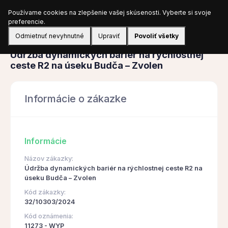
Používame cookies na zlepšenie vašej skúsenosti. Vyberte si svoje
Prihlásiť sa
preferencie.
Odmietnuť nevyhnutné
Upraviť
Povoliť všetky
Obstarávanie
Údržba dynamických bariér na rýchlostnej
ceste R2 na úseku Budča – Zvolen
Informácie o zákazke
Informácie
Názov zákazky:
Údržba dynamických bariér na rýchlostnej ceste R2 na
úseku Budča – Zvolen
Kód zákazky:
32/10303/2024
Kód oznámenia:
11273 - WYP