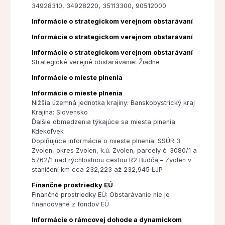
34928310, 34928220, 35113300, 90512000
Informácie o strategickom verejnom obstarávaní
Informácie o strategickom verejnom obstarávaní
Informácie o strategickom verejnom obstarávaní
Strategické verejné obstarávanie: Žiadne
Informácie o mieste plnenia
Informácie o mieste plnenia
Nižšia územná jednotka krajiny: Banskobystrický kraj
Krajina: Slovensko
Ďalšie obmedzenia týkajúce sa miesta plnenia:
Kdekoľvek
Doplňujúce informácie o mieste plnenia: SSÚR 3
Zvolen, okres Zvolen, k.ú. Zvolen, parcely č. 3080/1 a
5762/1 nad rýchlostnou cestou R2 Budča – Zvolen v
staničení km cca 232,223 až 232,945 ĽJP
Finančné prostriedky EÚ
Finančné prostriedky EÚ: Obstarávanie nie je
financované z fondov EÚ
Informácie o rámcovej dohode a dynamickom