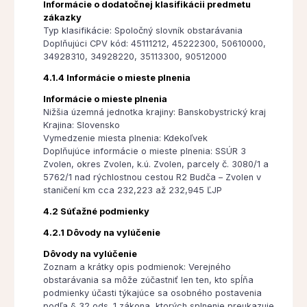
Informácie o dodatočnej klasifikácii predmetu
zákazky
Typ klasifikácie: Spoločný slovník obstarávania
Doplňujúci CPV kód: 45111212, 45222300, 50610000,
34928310, 34928220, 35113300, 90512000
4.1.4 Informácie o mieste plnenia
Informácie o mieste plnenia
Nižšia územná jednotka krajiny: Banskobystrický kraj
Krajina: Slovensko
Vymedzenie miesta plnenia: Kdekoľvek
Doplňujúce informácie o mieste plnenia: SSÚR 3
Zvolen, okres Zvolen, k.ú. Zvolen, parcely č. 3080/1 a
5762/1 nad rýchlostnou cestou R2 Budča – Zvolen v
staničení km cca 232,223 až 232,945 ĽJP
4.2 Súťažné podmienky
4.2.1 Dôvody na vylúčenie
Dôvody na vylúčenie
Zoznam a krátky opis podmienok: Verejného
obstarávania sa môže zúčastniť len ten, kto spĺňa
podmienky účasti týkajúce sa osobného postavenia
podľa § 32 ods. 1 zákona, ktorých splnenie preukazuje