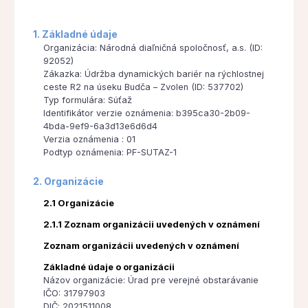
1. Základné údaje
Organizácia: Národná diaľničná spoločnosť, a.s. (ID:
92052)
Zákazka: Údržba dynamických bariér na rýchlostnej
ceste R2 na úseku Budča – Zvolen (ID: 537702)
Typ formulára: Súťaž
Identifikátor verzie oznámenia: b395ca30-2b09-
4bda-9ef9-6a3d13e6d6d4
Verzia oznámenia : 01
Podtyp oznámenia: PF-SUTAZ-1
2. Organizácie
2.1 Organizácie
2.1.1 Zoznam organizácii uvedených v oznámení
Zoznam organizácii uvedených v oznámení
Základné údaje o organizácii
Názov organizácie: Úrad pre verejné obstarávanie
IČO: 31797903
DIČ: 2021511008