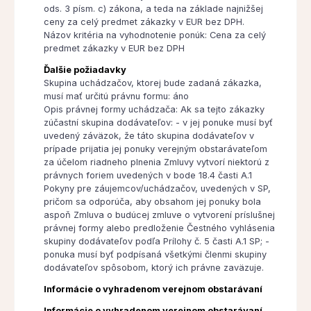
ods. 3 písm. c) zákona, a teda na základe najnižšej
ceny za celý predmet zákazky v EUR bez DPH.
Názov kritéria na vyhodnotenie ponúk: Cena za celý
predmet zákazky v EUR bez DPH
Ďalšie požiadavky
Skupina uchádzačov, ktorej bude zadaná zákazka,
musí mať určitú právnu formu: áno
Opis právnej formy uchádzača: Ak sa tejto zákazky
zúčastní skupina dodávateľov: - v jej ponuke musí byť
uvedený záväzok, že táto skupina dodávateľov v
prípade prijatia jej ponuky verejným obstarávateľom
za účelom riadneho plnenia Zmluvy vytvorí niektorú z
právnych foriem uvedených v bode 18.4 časti A.1
Pokyny pre záujemcov/uchádzačov, uvedených v SP,
pričom sa odporúča, aby obsahom jej ponuky bola
aspoň Zmluva o budúcej zmluve o vytvorení príslušnej
právnej formy alebo predloženie Čestného vyhlásenia
skupiny dodávateľov podľa Prílohy č. 5 časti A.1 SP; -
ponuka musí byť podpísaná všetkými členmi skupiny
dodávateľov spôsobom, ktorý ich právne zaväzuje.
Informácie o vyhradenom verejnom obstarávaní
Informácie o vyhradenom verejnom obstarávaní