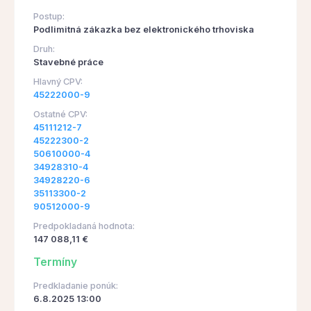
Postup:
Podlimitná zákazka bez elektronického trhoviska
Druh:
Stavebné práce
Hlavný CPV:
45222000-9
Ostatné CPV:
45111212-7
45222300-2
50610000-4
34928310-4
34928220-6
35113300-2
90512000-9
Predpokladaná hodnota:
147 088,11 €
Termíny
Predkladanie ponúk:
6.8.2025 13:00