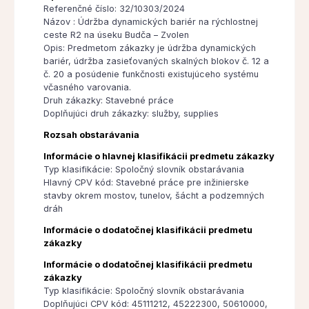
Referenčné číslo: 32/10303/2024
Názov : Údržba dynamických bariér na rýchlostnej
ceste R2 na úseku Budča – Zvolen
Opis: Predmetom zákazky je údržba dynamických
bariér, údržba zasieťovaných skalných blokov č. 12 a
č. 20 a posúdenie funkčnosti existujúceho systému
včasného varovania.
Druh zákazky: Stavebné práce
Doplňujúci druh zákazky: služby, supplies
Rozsah obstarávania
Informácie o hlavnej klasifikácii predmetu zákazky
Typ klasifikácie: Spoločný slovník obstarávania
Hlavný CPV kód: Stavebné práce pre inžinierske
stavby okrem mostov, tunelov, šácht a podzemných
dráh
Informácie o dodatočnej klasifikácii predmetu
zákazky
Informácie o dodatočnej klasifikácii predmetu
zákazky
Typ klasifikácie: Spoločný slovník obstarávania
Doplňujúci CPV kód: 45111212, 45222300, 50610000,