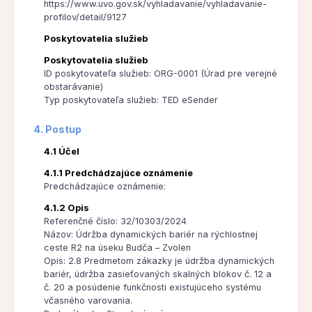
https://www.uvo.gov.sk/vyhladavanie/vyhladavanie-
profilov/detail/9127
Poskytovatelia služieb
Poskytovatelia služieb
ID poskytovateľa služieb: ORG-0001 (Úrad pre verejné
obstarávanie)
Typ poskytovateľa služieb: TED eSender
4. Postup
4.1 Účel
4.1.1 Predchádzajúce oznámenie
Predchádzajúce oznámenie:
4.1.2 Opis
Referenčné číslo: 32/10303/2024
Názov: Údržba dynamických bariér na rýchlostnej
ceste R2 na úseku Budča – Zvolen
Opis: 2.8 Predmetom zákazky je údržba dynamických
bariér, údržba zasieťovaných skalných blokov č. 12 a
č. 20 a posúdenie funkčnosti existujúceho systému
včasného varovania.