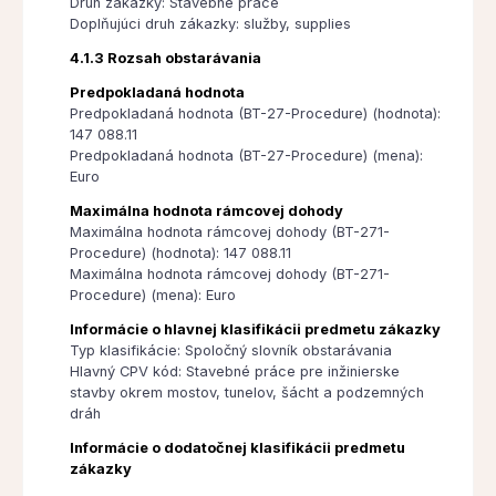
Druh zákazky: Stavebné práce
Doplňujúci druh zákazky: služby, supplies
4.1.3 Rozsah obstarávania
Predpokladaná hodnota
Predpokladaná hodnota (BT-27-Procedure) (hodnota):
147 088.11
Predpokladaná hodnota (BT-27-Procedure) (mena):
Euro
Maximálna hodnota rámcovej dohody
Maximálna hodnota rámcovej dohody (BT-271-
Procedure) (hodnota): 147 088.11
Maximálna hodnota rámcovej dohody (BT-271-
Procedure) (mena): Euro
Informácie o hlavnej klasifikácii predmetu zákazky
Typ klasifikácie: Spoločný slovník obstarávania
Hlavný CPV kód: Stavebné práce pre inžinierske
stavby okrem mostov, tunelov, šácht a podzemných
dráh
Informácie o dodatočnej klasifikácii predmetu
zákazky