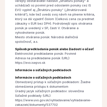
verejný obstarávateľ nastavil „Štruktúru ponuky“ a
uchádzači sú povinní pred odoslaním ponuky cez IS
EVO vyplniť aj „Štruktúru ponuky“ („štruktúrované
kritériá“), kde tiež uvedú svoj návrh na plnenie kritéria,
ktorý sa dá vyjadriť číslom (Celkovú cena za predmet
zákazky v EUR bez DPH). Podrobnejší opis otvárania
ponúk je uvedený v SP, časti V. Otváranie a
vyhodnotenie ponúk.
Miesto otvárania ponúk: Národná diaľničná
spoločnosť, a.s.
Spôsob predkladania ponúk alebo žiadostí o účasť
Elektronické predkladanie ponúk: Povinné
Adresa na predkladanie ponúk (URL):
https://evo.isepvo.sk
Informácie o súťažných podkladoch
Informácie o súťažných podkladoch
Obmedzený prístup k súťažným podkladom: Žiadne
obmedzenia prístupu k dokumentom
Úradný jazyk súťažných podkladov: slovenčina
Súťažné podklady (URL):
https://www.uvo.gov.sk/vyhladavanie/vyhladavanie-
zakaziek/dokumenty/537702