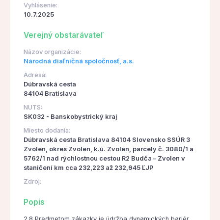
Vyhlásenie:
10.7.2025
Verejný obstarávateľ
Názov organizácie:
Národná diaľničná spoločnosť, a.s.
Adresa:
Dúbravská cesta
84104 Bratislava
NUTS:
SK032 - Banskobystrický kraj
Miesto dodania:
Dúbravská cesta Bratislava 84104 Slovensko SSÚR 3
Zvolen, okres Zvolen, k.ú. Zvolen, parcely č. 3080/1 a
5762/1 nad rýchlostnou cestou R2 Budča – Zvolen v
staničení km cca 232,223 až 232,945 ĽJP
Zdroj:
Popis
2.8 Predmetom zákazky je údržba dynamických bariér,