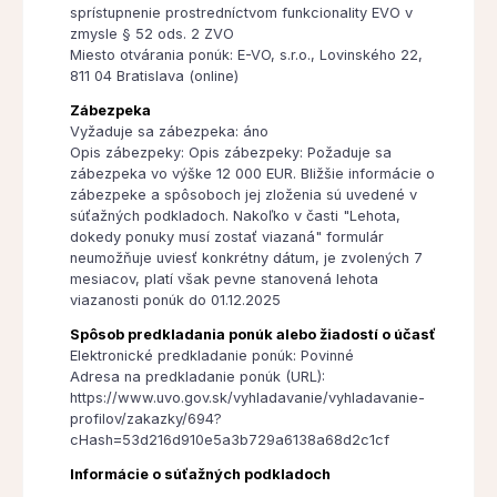
sprístupnenie prostredníctvom funkcionality EVO v
zmysle § 52 ods. 2 ZVO
Miesto otvárania ponúk: E-VO, s.r.o., Lovinského 22,
811 04 Bratislava (online)
Zábezpeka
Vyžaduje sa zábezpeka: áno
Opis zábezpeky: Opis zábezpeky: Požaduje sa
zábezpeka vo výške 12 000 EUR. Bližšie informácie o
zábezpeke a spôsoboch jej zloženia sú uvedené v
súťažných podkladoch. Nakoľko v časti "Lehota,
dokedy ponuky musí zostať viazaná" formulár
neumožňuje uviesť konkrétny dátum, je zvolených 7
mesiacov, platí však pevne stanovená lehota
viazanosti ponúk do 01.12.2025
Spôsob predkladania ponúk alebo žiadostí o účasť
Elektronické predkladanie ponúk: Povinné
Adresa na predkladanie ponúk (URL):
https://www.uvo.gov.sk/vyhladavanie/vyhladavanie-
profilov/zakazky/694?
cHash=53d216d910e5a3b729a6138a68d2c1cf
Informácie o súťažných podkladoch