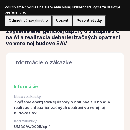
Používame cookies na zlepšenie vašej skúsenosti. Vyberte si svoje
Prihlásiť sa
preferencie.
Odmietnuť nevyhnutné
Upraviť
Povoliť všetky
Obstarávanie
Zvýšenie energetickej úspory o 2 stupne z C
na A1 a realizácia debarierizačných opatrení
vo verejnej budove SAV
Informácie o zákazke
Informácie
Názov zákazky:
Zvýšenie energetickej úspory o 2 stupne z C na A1 a
realizácia debarierizačných opatrení vo verejnej
budove SAV
Kód zákazky:
UMBSAV/2025/sp-1