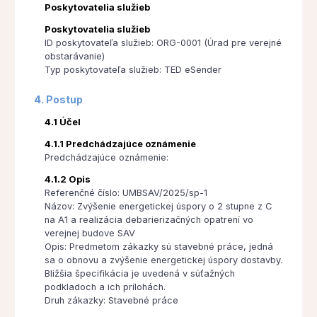
Poskytovatelia služieb
Poskytovatelia služieb
ID poskytovateľa služieb: ORG-0001 (Úrad pre verejné
obstarávanie)
Typ poskytovateľa služieb: TED eSender
4. Postup
4.1 Účel
4.1.1 Predchádzajúce oznámenie
Predchádzajúce oznámenie:
4.1.2 Opis
Referenčné číslo: UMBSAV/2025/sp-1
Názov: Zvýšenie energetickej úspory o 2 stupne z C
na A1 a realizácia debarierizačných opatrení vo
verejnej budove SAV
Opis: Predmetom zákazky sú stavebné práce, jedná
sa o obnovu a zvýšenie energetickej úspory dostavby.
Bližšia špecifikácia je uvedená v súťažných
podkladoch a ich prílohách.
Druh zákazky: Stavebné práce