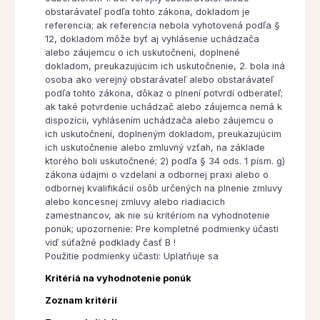
obstarávateľ podľa tohto zákona, dokladom je
referencia; ak referencia nebola vyhotovená podľa §
12, dokladom môže byť aj vyhlásenie uchádzača
alebo záujemcu o ich uskutočnení, doplnené
dokladom, preukazujúcim ich uskutočnenie, 2. bola iná
osoba ako verejný obstarávateľ alebo obstarávateľ
podľa tohto zákona, dôkaz o plnení potvrdí odberateľ;
ak také potvrdenie uchádzač alebo záujemca nemá k
dispozícii, vyhlásením uchádzača alebo záujemcu o
ich uskutočnení, doplneným dokladom, preukazujúcim
ich uskutočnenie alebo zmluvný vzťah, na základe
ktorého boli uskutočnené; 2) podľa § 34 ods. 1 písm. g)
zákona údajmi o vzdelaní a odbornej praxi alebo o
odbornej kvalifikácií osôb určených na plnenie zmluvy
alebo koncesnej zmluvy alebo riadiacich
zamestnancov, ak nie sú kritériom na vyhodnotenie
ponúk; upozornenie: Pre kompletné podmienky účasti
viď súťažné podklady časť B !
Použitie podmienky účasti: Uplatňuje sa
Kritériá na vyhodnotenie ponúk
Zoznam kritérií