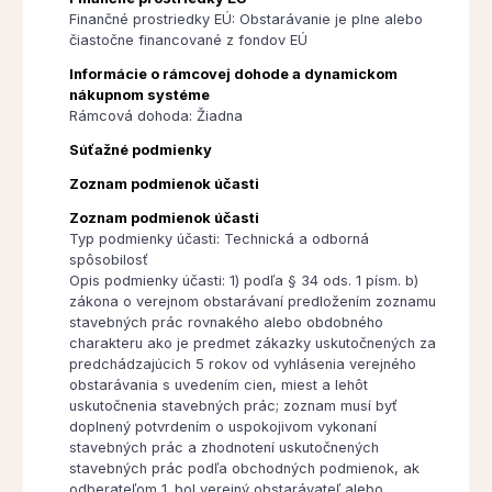
Finančné prostriedky EÚ: Obstarávanie je plne alebo
čiastočne financované z fondov EÚ
Informácie o rámcovej dohode a dynamickom
nákupnom systéme
Rámcová dohoda: Žiadna
Súťažné podmienky
Zoznam podmienok účasti
Zoznam podmienok účasti
Typ podmienky účasti: Technická a odborná
spôsobilosť
Opis podmienky účasti: 1) podľa § 34 ods. 1 písm. b)
zákona o verejnom obstarávaní predložením zoznamu
stavebných prác rovnakého alebo obdobného
charakteru ako je predmet zákazky uskutočnených za
predchádzajúcich 5 rokov od vyhlásenia verejného
obstarávania s uvedením cien, miest a lehôt
uskutočnenia stavebných prác; zoznam musí byť
doplnený potvrdením o uspokojivom vykonaní
stavebných prác a zhodnotení uskutočnených
stavebných prác podľa obchodných podmienok, ak
odberateľom 1. bol verejný obstarávateľ alebo