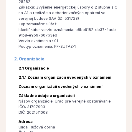
28282)
Zákazka: Zvýšenie energetickej úspory o 2 stupne z C
na A1 a realizácia debarierizačných opatrení vo
verejnej budove SAV (ID: 531728)
Typ formulára: Súťaž
Identifikátor verzie oznámenia: e8be9182-cb37-4acb-
91b8-e9b97607b3ed
Verzia oznámenia : 01
Podtyp oznámenia: PF-SUTAZ-1
2. Organizácie
2.1 Organizácie
2.1.1 Zoznam organizácii uvedených v oznámení
Zoznam organizácii uvedených v oznámení
Základné údaje o organizácii
Názov organizácie: Úrad pre verejné obstarávanie
IČO: 31797903
DIČ: 2021511008
Adresa
Ulica: Ružová dolina