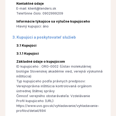
Kontaktné údaje
E-mail: klient@tenders.sk
Telefónne číslo: 0902999209
Informácie týkajúce sa výlučne kupujúceho
Hlavný kupujúci: áno
3. Kupujúci a poskytovateľ služieb
3.1 Kupujúci
3.1.1 Kupujúci
Základné údaje o kupujúcom
ID kupujúceho : ORG-0002 (Ústav molekulárnej
biológie Slovenskej akadémie vied, verejná výskumná
inštitúcia)
Typ kupujúceho podľa právnych predpisov:
Verejnoprávna inštitúcia kontrolovaná orgánom
ústrednej štátnej správy
Činnosť verejného obstarávateľa: Vzdelávanie
Profil kupujúceho (URL):
https://www.uvo.gov.sk/vyhladavanie/vyhladavanie-
profilov/detail/694