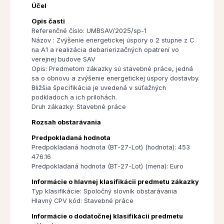
Účel
Opis časti
Referenčné číslo: UMBSAV/2025/sp-1
Názov : Zvýšenie energetickej úspory o 2 stupne z C
na A1 a realizácia debarierizačných opatrení vo
verejnej budove SAV
Opis: Predmetom zákazky sú stavebné práce, jedná
sa o obnovu a zvýšenie energetickej úspory dostavby.
Bližšia špecifikácia je uvedená v súťažných
podkladoch a ich prílohách.
Druh zákazky: Stavebné práce
Rozsah obstarávania
Predpokladaná hodnota
Predpokladaná hodnota (BT-27-Lot) (hodnota): 453
476.16
Predpokladaná hodnota (BT-27-Lot) (mena): Euro
Informácie o hlavnej klasifikácii predmetu zákazky
Typ klasifikácie: Spoločný slovník obstarávania
Hlavný CPV kód: Stavebné práce
Informácie o dodatočnej klasifikácii predmetu