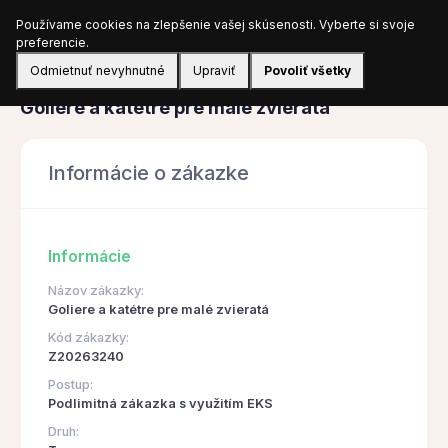
Používame cookies na zlepšenie vašej skúsenosti. Vyberte si svoje
Prihlásiť sa
preferencie.
Odmietnuť nevyhnutné
Upraviť
Povoliť všetky
Obstarávanie
Goliere a katétre pre malé zvieratá
Informácie o zákazke
Informácie
Názov zákazky:
Goliere a katétre pre malé zvieratá
Kód zákazky:
Z20263240
Postup:
Podlimitná zákazka s využitím EKS
Druh: