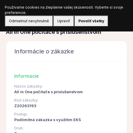
Používame cookies na zlepšenie vašej skúsenosti. Vyberte si svoje
Prihlásiť sa
preferencie.
Odmietnuť nevyhnutné
Upraviť
Povoliť všetky
Obstarávanie
All in One počítače s príslušenstvom
Informácie o zákazke
Informácie
Názov zákazky:
All in One počítače s príslušenstvom
Kód zákazky:
Z20263193
Postup:
Podlimitná zákazka s využitím EKS
Druh: