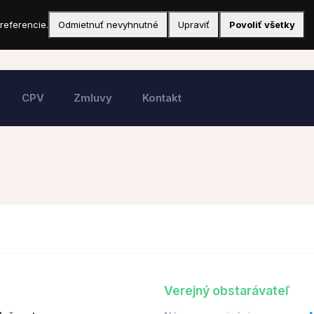
referencie.
Odmietnuť nevyhnutné
Upraviť
Povoliť všetky
CPV
Zmluvy
Kontakt
Verejný obstarávateľ