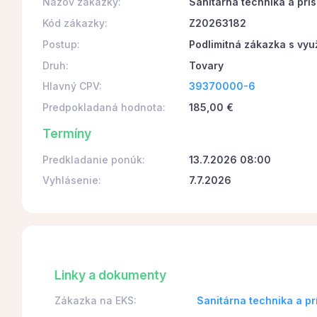
Názov zákazky:
Sanitárna technika a prí
Kód zákazky:
Z20263182
Postup:
Podlimitná zákazka s vyu
Druh:
Tovary
Hlavný CPV:
39370000-6
Predpokladaná hodnota:
185,00 €
Termíny
Predkladanie ponúk:
13.7.2026 08:00
Vyhlásenie:
7.7.2026
Linky a dokumenty
Zákazka na EKS:
Sanitárna technika a p