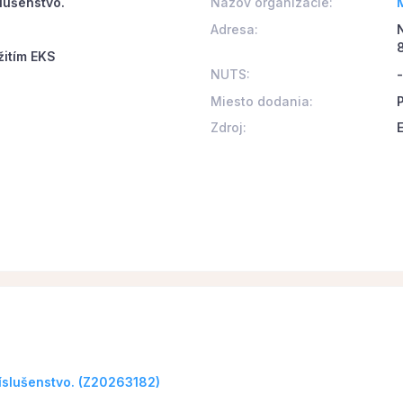
slušenstvo.
Názov organizácie:
Adresa:
žitím EKS
NUTS:
-
Miesto dodania:
Zdroj:
ríslušenstvo. (Z20263182)