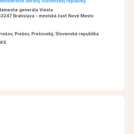
Ministerstvo obrany Slovenskej republiky
Námestie generála Viesta
83247 Bratislava - mestská časť Nové Mesto
Prešov, Prešov, Prešovský, Slovenská republika
EKS