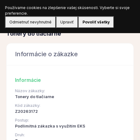
Používame cookies na zlepšenie vašej skúsenosti. Vyberte si svoje
Prihlásiť sa
preferencie.
Odmietnuť nevyhnutné
Upraviť
Povoliť všetky
Obstarávanie
Tonery do tlačiarne
Informácie o zákazke
Informácie
Názov zákazky:
Tonery do tlačiarne
Kód zákazky:
Z20263172
Postup:
Podlimitná zákazka s využitím EKS
Druh: