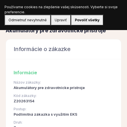
Používame cookies na zlepšenie vašej skúsenosti. Vyberte si svoje
Prihlásiť sa
preferencie.
Odmietnuť nevyhnutné
Upraviť
Povoliť všetky
Obstarávanie
Akumulátory pre zdravotnícke prístroje
Informácie o zákazke
Informácie
Názov zákazky:
Akumulátory pre zdravotnícke prístroje
Kód zákazky:
Z20263154
Postup:
Podlimitná zákazka s využitím EKS
Druh: