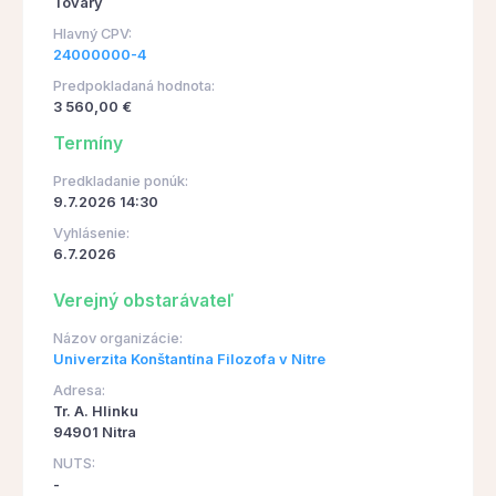
Tovary
Hlavný CPV:
24000000-4
Predpokladaná hodnota:
3 560,00 €
Termíny
Predkladanie ponúk:
9.7.2026 14:30
Vyhlásenie:
6.7.2026
Verejný obstarávateľ
Názov organizácie:
Univerzita Konštantína Filozofa v Nitre
Adresa:
Tr. A. Hlinku
94901 Nitra
NUTS:
-