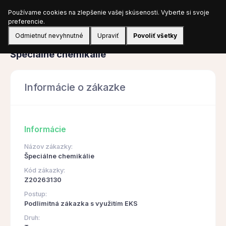
Používame cookies na zlepšenie vašej skúsenosti. Vyberte si svoje
Prihlásiť sa
preferencie.
Odmietnuť nevyhnutné
Upraviť
Povoliť všetky
Obstarávanie
Špeciálne chemikálie
Informácie o zákazke
Informácie
Názov zákazky:
Špeciálne chemikálie
Kód zákazky:
Z20263130
Postup:
Podlimitná zákazka s využitím EKS
Druh: