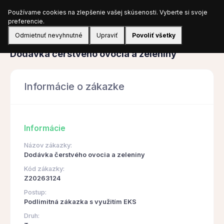
Používame cookies na zlepšenie vašej skúsenosti. Vyberte si svoje
Prihlásiť sa
preferencie.
Odmietnuť nevyhnutné
Upraviť
Povoliť všetky
Obstarávanie
Dodávka čerstvého ovocia a zeleniny
Informácie o zákazke
Informácie
Názov zákazky:
Dodávka čerstvého ovocia a zeleniny
Kód zákazky:
Z20263124
Postup:
Podlimitná zákazka s využitím EKS
Druh: