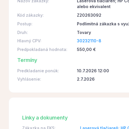
Názov zákazky:
Laserová tlačiareň; HP 
alebo ekvivalent
Kód zákazky:
Z20263092
Postup:
Podlimitná zákazka s vyu
Druh:
Tovary
Hlavný CPV:
30232110-8
Predpokladaná hodnota:
550,00 €
Termíny
Predkladanie ponúk:
10.7.2026 12:00
Vyhlásenie:
2.7.2026
Linky a dokumenty
Zákazka na EKS:
Laserová tlačiareň; HP