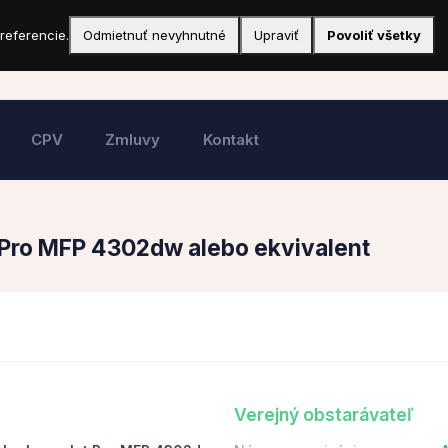
referencie.
Odmietnuť nevyhnutné
Upraviť
Povoliť všetky
CPV
Zmluvy
Kontakt
t Pro MFP 4302dw alebo ekvivalent
Verejný obstarávateľ