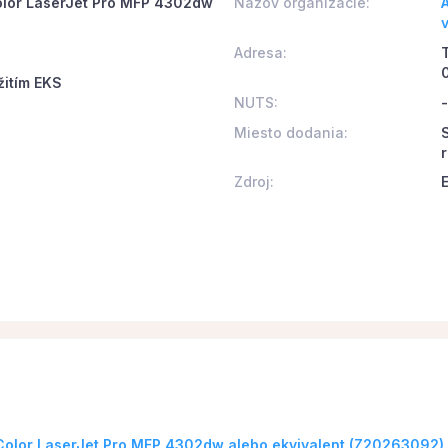
Color LaserJet Pro MFP 4302dw
Názov organizácie:
Adresa:
žitím EKS
NUTS:
-
Miesto dodania:
Zdroj:
 Color LaserJet Pro MFP 4302dw alebo ekvivalent (Z20263092)