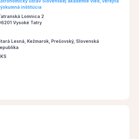
Astronomický ústav Slovenskej akadémie vied, verejná
výskumná inštitúcia
Tatranská Lomnica 2
06201 Vysoké Tatry
Stará Lesná, Kežmarok, Prešovský, Slovenská
republika
EKS