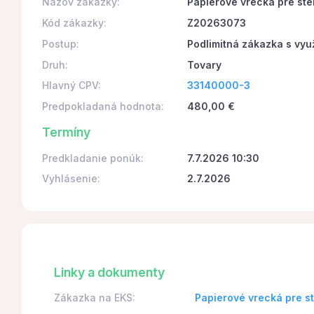
Názov zákazky:
Papierové vrecká pre ste
Kód zákazky:
Z20263073
Postup:
Podlimitná zákazka s vyu
Druh:
Tovary
Hlavný CPV:
33140000-3
Predpokladaná hodnota:
480,00 €
Termíny
Predkladanie ponúk:
7.7.2026 10:30
Vyhlásenie:
2.7.2026
Linky a dokumenty
Zákazka na EKS:
Papierové vrecká pre s