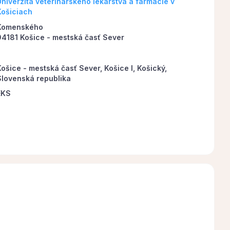
Univerzita veterinárskeho lekárstva a farmácie v
Košiciach
Komenského
04181 Košice - mestská časť Sever
ošice - mestská časť Sever, Košice I, Košický,
Slovenská republika
EKS