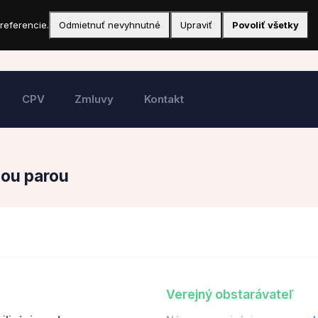
referencie.
Odmietnuť nevyhnutné
Upraviť
Povoliť všetky
CPV
Zmluvy
Kontakt
nou parou
Verejný obstarávateľ