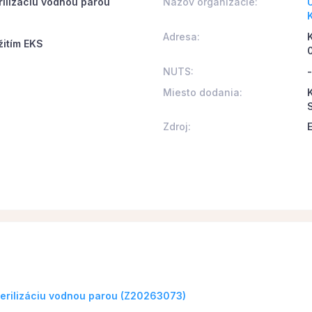
rilizáciu vodnou parou
Názov organizácie:
Adresa:
žitím EKS
NUTS:
-
Miesto dodania:
K
Zdroj:
terilizáciu vodnou parou (Z20263073)