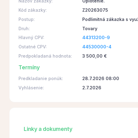
Názov zákazky:
Oplotenie.
Kód zákazky:
Z20263075
Postup:
Podlimitná zákazka s vyu
Druh:
Tovary
Hlavný CPV:
44313200-9
Ostatné CPV:
44530000-4
Predpokladaná hodnota:
3 500,00 €
Termíny
Predkladanie ponúk:
28.7.2026 08:00
Vyhlásenie:
2.7.2026
Linky a dokumenty