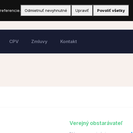
referencie.
Odmietnuť nevyhnutné
Upraviť
Povoliť všetky
CPV
Zmluvy
Kontakt
Verejný obstarávateľ