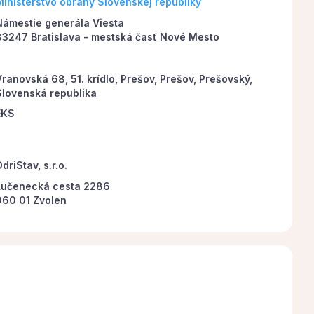
Ministerstvo obrany Slovenskej republiky
Námestie generála Viesta
83247 Bratislava - mestská časť Nové Mesto
ranovská 68, 51. krídlo, Prešov, Prešov, Prešovský,
Slovenská republika
EKS
driStav, s.r.o.
Lučenecká cesta 2286
960 01 Zvolen