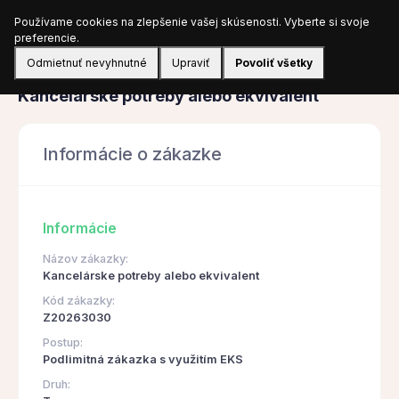
Používame cookies na zlepšenie vašej skúsenosti. Vyberte si svoje
Prihlásiť sa
preferencie.
Odmietnuť nevyhnutné
Upraviť
Povoliť všetky
Obstarávanie
Kancelárske potreby alebo ekvivalent
Informácie o zákazke
Informácie
Názov zákazky:
Kancelárske potreby alebo ekvivalent
Kód zákazky:
Z20263030
Postup:
Podlimitná zákazka s využitím EKS
Druh: