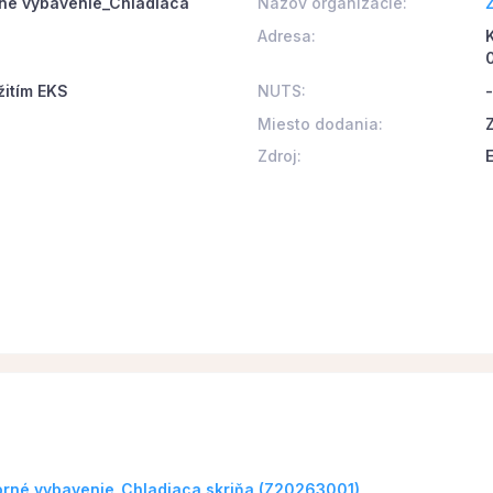
né vybavenie_Chladiaca
Názov organizácie:
Adresa:
0
žitím EKS
NUTS:
-
Miesto dodania:
Zdroj:
rné vybavenie_Chladiaca skriňa (Z20263001)