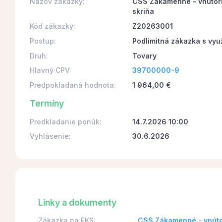
Názov zákazky:
CSS Zákamenné - vnútor
skriňa
Kód zákazky:
Z20263001
Postup:
Podlimitná zákazka s vyu
Druh:
Tovary
Hlavný CPV:
39700000-9
Predpokladaná hodnota:
1 964,00 €
Termíny
Predkladanie ponúk:
14.7.2026 10:00
Vyhlásenie:
30.6.2026
Linky a dokumenty
Zákazka na EKS:
CSS Zákamenné - vnúto