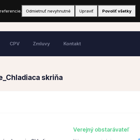
referencie.
Odmietnuť nevyhnutné
Upraviť
Povoliť všetky
CPV
Zmluvy
Kontakt
_Chladiaca skriňa
Verejný obstarávateľ