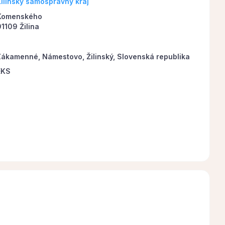
Žilinský samosprávny kraj
Komenského
1109 Žilina
Zákamenné, Námestovo, Žilinský, Slovenská republika
EKS