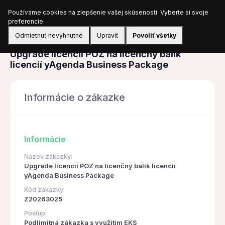
Používame cookies na zlepšenie vašej skúsenosti. Vyberte si svoje
Prihlásiť sa
preferencie.
Odmietnuť nevyhnutné
Upraviť
Povoliť všetky
Obstarávanie
Upgrade licencií POZ na licenčný balík
licencií yAgenda Business Package
Informácie o zákazke
Informácie
Názov zákazky:
Upgrade licencií POZ na licenčný balík licencií
yAgenda Business Package
Kód zákazky:
Z20263025
Postup:
Podlimitná zákazka s využitím EKS