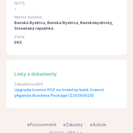
NUTS:
-
Miesto dodania:
Banská Bystrica, Banská Bystrica, Banskobystrický,
Slovenská republika
Zdroj:
EKS
Linky a dokumenty
Zákazka na EKS:
Upgrade licencií POZ na licenčný balík licencií
yAgenda Business Package (Z20263025)
eProcurement
eZakazky
eAukcie