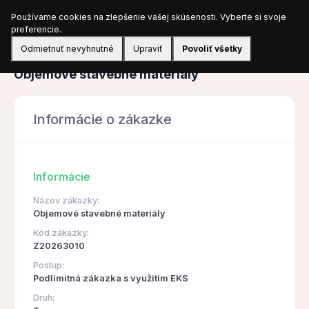
Používame cookies na zlepšenie vašej skúsenosti. Vyberte si svoje
Prihlásiť sa
preferencie.
Odmietnuť nevyhnutné
Upraviť
Povoliť všetky
Obstarávanie
Objemové stavebné materiály
Informácie o zákazke
Informácie
Názov zákazky:
Objemové stavebné materiály
Kód zákazky:
Z20263010
Postup:
Podlimitná zákazka s využitím EKS
Druh: