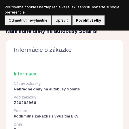
Používame cookies na zlepšenie vašej skúsenosti. Vyberte si svoje
Prihlásiť sa
preferencie.
Odmietnuť nevyhnutné
Upraviť
Povoliť všetky
Obstarávanie
Náhradné diely na autobusy Solaris
Informácie o zákazke
Informácie
Názov zákazky:
Náhradné diely na autobusy Solaris
Kód zákazky:
Z20262966
Postup:
Podlimitná zákazka s využitím EKS
Druh: