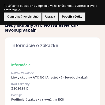
Používame cookies na zlepšenie vašej skúsenosti. Vyberte si svoje
Prihlásiť sa
preferencie.
Odmietnuť nevyhnutné
Upraviť
Povoliť všetky
Obstarávanie
Lieky skupiny ATC N01 Anestetiká -
levobupivakaín
Informácie o zákazke
Informácie
Názov zákazky:
Lieky skupiny ATC N01 Anestetiká - levobupivakaín
Kód zákazky:
Z20262912
Postup:
Podlimitná zákazka s využitím EKS