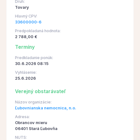
Druh:
Tovary
Hlavný CPV:
33600000-6
Predpokladaná hodnota:
2 788,00 €
Termíny
Predkladanie ponúk:
30.6.2026 08:15
Vyhlásenie:
25.6.2026
Verejný obstarávateľ
Názov organizácie:
Ľubovnianska nemocnica, n.o.
Adresa:
Obrancov mieru
06401 Stará Ľubovňa
NUTS: