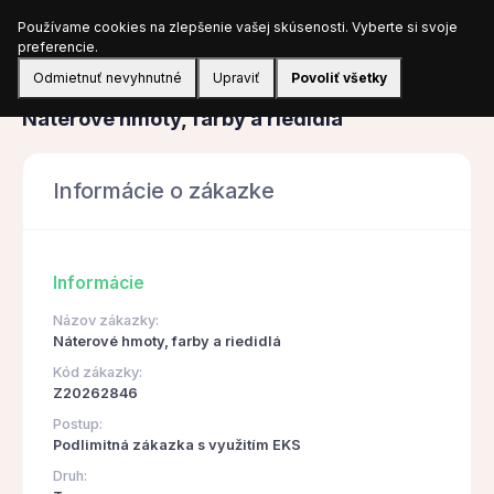
Používame cookies na zlepšenie vašej skúsenosti. Vyberte si svoje
Prihlásiť sa
preferencie.
Odmietnuť nevyhnutné
Upraviť
Povoliť všetky
Obstarávanie
Náterové hmoty, farby a riedidlá
Informácie o zákazke
Informácie
Názov zákazky:
Náterové hmoty, farby a riedidlá
Kód zákazky:
Z20262846
Postup:
Podlimitná zákazka s využitím EKS
Druh: