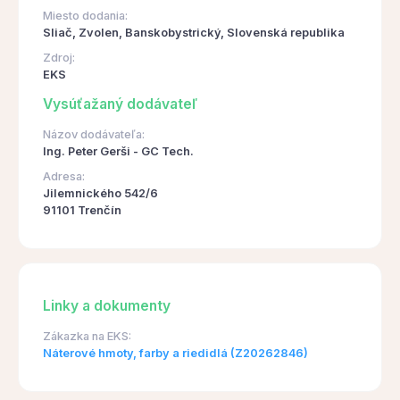
Miesto dodania:
Sliač, Zvolen, Banskobystrický, Slovenská republika
Zdroj:
EKS
Vysúťažaný dodávateľ
Názov dodávateľa:
Ing. Peter Gerši - GC Tech.
Adresa:
Jilemnického 542/6
91101 Trenčín
Linky a dokumenty
Zákazka na EKS:
Náterové hmoty, farby a riedidlá (Z20262846)