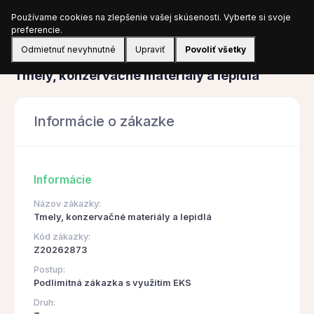
Používame cookies na zlepšenie vašej skúsenosti. Vyberte si svoje
Prihlásiť sa
preferencie.
Odmietnuť nevyhnutné
Upraviť
Povoliť všetky
Obstarávanie
Tmely, konzervačné materiály a lepidlá
Informácie o zákazke
Informácie
Názov zákazky:
Tmely, konzervačné materiály a lepidlá
Kód zákazky:
Z20262873
Postup:
Podlimitná zákazka s využitím EKS
Druh: