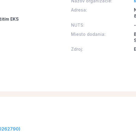
Názov organizácie:
Adresa:
žitím EKS
NUTS:
-
Miesto dodania:
Zdroj:
20262790)