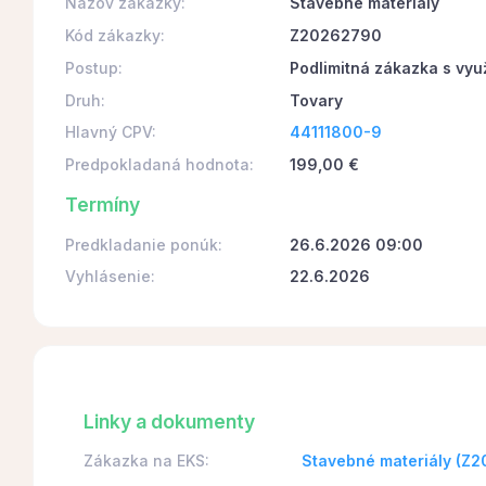
Názov zákazky:
Stavebné materiály
Kód zákazky:
Z20262790
Postup:
Podlimitná zákazka s vyu
Druh:
Tovary
Hlavný CPV:
44111800-9
Predpokladaná hodnota:
199,00 €
Termíny
Predkladanie ponúk:
26.6.2026 09:00
Vyhlásenie:
22.6.2026
Linky a dokumenty
Zákazka na EKS:
Stavebné materiály (Z