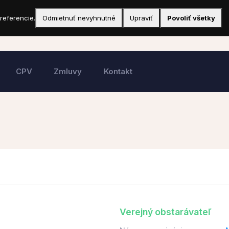
referencie.
Odmietnuť nevyhnutné
Upraviť
Povoliť všetky
CPV
Zmluvy
Kontakt
Verejný obstarávateľ