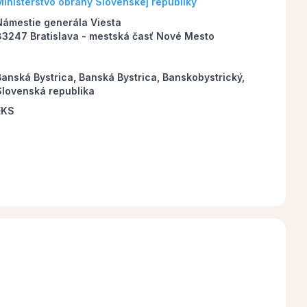
Ministerstvo obrany Slovenskej republiky
Námestie generála Viesta
83247 Bratislava - mestská časť Nové Mesto
Banská Bystrica, Banská Bystrica, Banskobystrický,
Slovenská republika
EKS