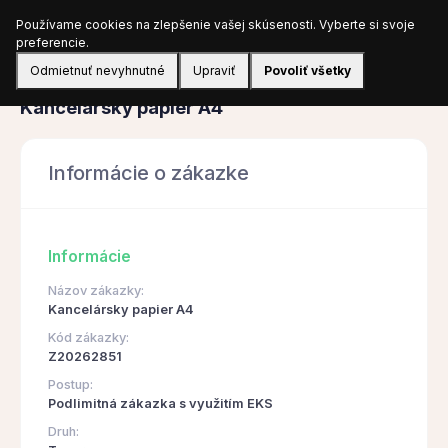
Používame cookies na zlepšenie vašej skúsenosti. Vyberte si svoje
Prihlásiť sa
preferencie.
Odmietnuť nevyhnutné
Upraviť
Povoliť všetky
Obstarávanie
Kancelársky papier A4
Informácie o zákazke
Informácie
Názov zákazky:
Kancelársky papier A4
Kód zákazky:
Z20262851
Postup:
Podlimitná zákazka s využitím EKS
Druh: