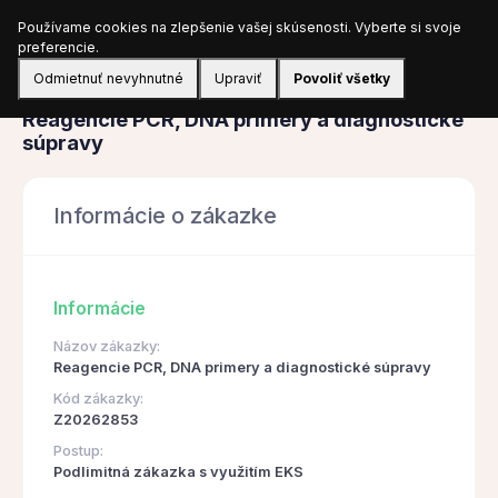
Používame cookies na zlepšenie vašej skúsenosti. Vyberte si svoje
Prihlásiť sa
preferencie.
Odmietnuť nevyhnutné
Upraviť
Povoliť všetky
Obstarávanie
Reagencie PCR, DNA primery a diagnostické
súpravy
Informácie o zákazke
Informácie
Názov zákazky:
Reagencie PCR, DNA primery a diagnostické súpravy
Kód zákazky:
Z20262853
Postup:
Podlimitná zákazka s využitím EKS