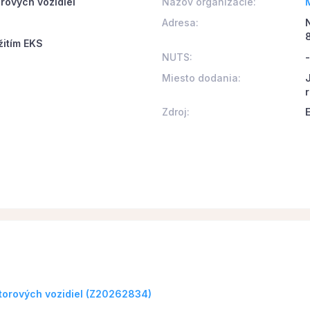
ových vozidiel
Názov organizácie:
Adresa:
žitím EKS
NUTS:
-
Miesto dodania:
Zdroj:
orových vozidiel (Z20262834)