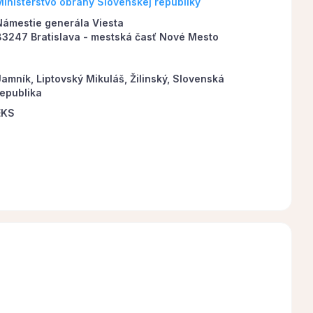
Ministerstvo obrany Slovenskej republiky
Námestie generála Viesta
83247 Bratislava - mestská časť Nové Mesto
Jamník, Liptovský Mikuláš, Žilinský, Slovenská
republika
EKS