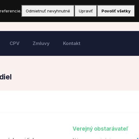
referencie.
Odmietnuť nevyhnutné
Upraviť
Povoliť všetky
CPV
Zmluvy
Kontakt
diel
Verejný obstarávateľ