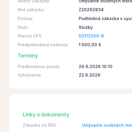
Názov zákazky:
Umývanie osobných motor
Kód zákazky:
Z20262834
Postup:
Podlimitná zákazka s vyu
Druh:
Služby
Hlavný CPV:
50112300-6
Predpokladaná hodnota:
1 500,00 €
Termíny
Predkladanie ponúk:
26.6.2026 10:10
Vyhlásenie:
22.6.2026
Linky a dokumenty
Zákazka na EKS:
Umývanie osobných mot