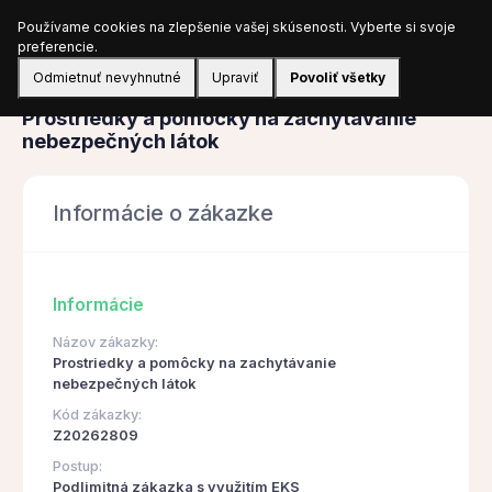
Používame cookies na zlepšenie vašej skúsenosti. Vyberte si svoje
Prihlásiť sa
preferencie.
Odmietnuť nevyhnutné
Upraviť
Povoliť všetky
Obstarávanie
Prostriedky a pomôcky na zachytávanie
nebezpečných látok
Informácie o zákazke
Informácie
Názov zákazky:
Prostriedky a pomôcky na zachytávanie
nebezpečných látok
Kód zákazky:
Z20262809
Postup:
Podlimitná zákazka s využitím EKS