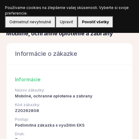
Používame cookies na zlepšenie vašej skúsenosti. Vyberte si svoje
Prihlásiť sa
preferencie.
Odmietnuť nevyhnutné
Upraviť
Povoliť všetky
Obstarávanie
Mobilné, ochranné oplotenie a zábrany
Informácie o zákazke
Informácie
Názov zákazky:
Mobilné, ochranné oplotenie a zábrany
Kód zákazky:
Z20262808
Postup:
Podlimitná zákazka s využitím EKS
Druh: