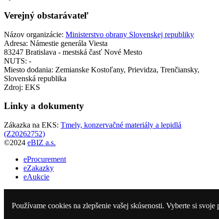
Verejný obstarávateľ
Názov organizácie:
Ministerstvo obrany Slovenskej republiky
Adresa:
Námestie generála Viesta
83247 Bratislava - mestská časť Nové Mesto
NUTS:
-
Miesto dodania:
Zemianske Kostoľany, Prievidza, Trenčiansky,
Slovenská republika
Zdroj:
EKS
Linky a dokumenty
Zákazka na EKS:
Tmely, konzervačné materiály a lepidlá
(Z20262752)
©2024
eBIZ a.s.
eProcurement
eZakazky
eAukcie
Vyhlásené
Ukončené
Používame cookies na zlepšenie vašej skúsenosti. Vyberte si svoje 
Obstarávatelia