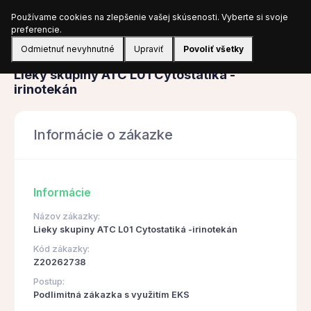
Používame cookies na zlepšenie vašej skúsenosti. Vyberte si svoje
Prihlásiť sa
preferencie.
Odmietnuť nevyhnutné
Upraviť
Povoliť všetky
Obstarávanie
Lieky skupiny ATC L01 Cytostatiká -
irinotekán
Informácie o zákazke
Informácie
Názov zákazky:
Lieky skupiny ATC L01 Cytostatiká -irinotekán
Kód zákazky:
Z20262738
Postup:
Podlimitná zákazka s využitím EKS