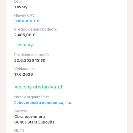
Druh:
Tovary
Hlavný CPV:
33600000-6
Predpokladaná hodnota:
2 485,00 €
Termíny
Predkladanie ponúk:
22.6.2026 13:30
Vyhlásenie:
17.6.2026
Verejný obstarávateľ
Názov organizácie:
Ľubovnianska nemocnica, n.o.
Adresa:
Obrancov mieru
06401 Stará Ľubovňa
NUTS: