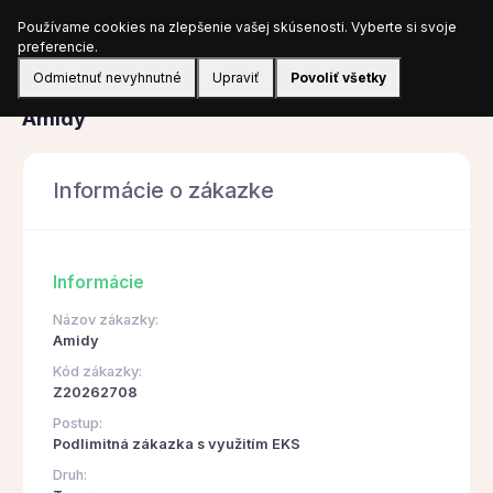
Používame cookies na zlepšenie vašej skúsenosti. Vyberte si svoje
Prihlásiť sa
preferencie.
Odmietnuť nevyhnutné
Upraviť
Povoliť všetky
Obstarávanie
Amidy
Informácie o zákazke
Informácie
Názov zákazky:
Amidy
Kód zákazky:
Z20262708
Postup:
Podlimitná zákazka s využitím EKS
Druh: