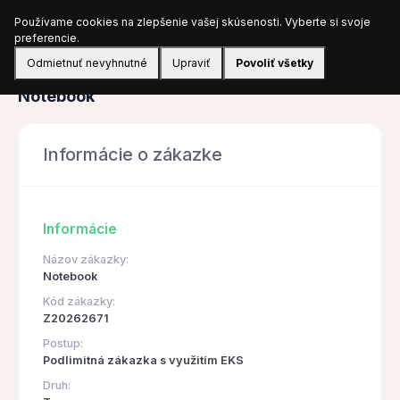
Používame cookies na zlepšenie vašej skúsenosti. Vyberte si svoje
Prihlásiť sa
preferencie.
Odmietnuť nevyhnutné
Upraviť
Povoliť všetky
Obstarávanie
Notebook
Informácie o zákazke
Informácie
Názov zákazky:
Notebook
Kód zákazky:
Z20262671
Postup:
Podlimitná zákazka s využitím EKS
Druh: