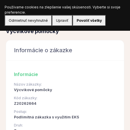
Používame cookies na zlepšenie vašej skúsenosti. Vyberte si svoje
Prihlásiť sa
preferencie.
Odmietnuť nevyhnutné
Upraviť
Povoliť všetky
Obstarávanie
Výcvikové pomôcky
Informácie o zákazke
Informácie
Názov zákazky:
Výcvikové pomôcky
Kód zákazky:
Z20262664
Postup:
Podlimitná zákazka s využitím EKS
Druh: