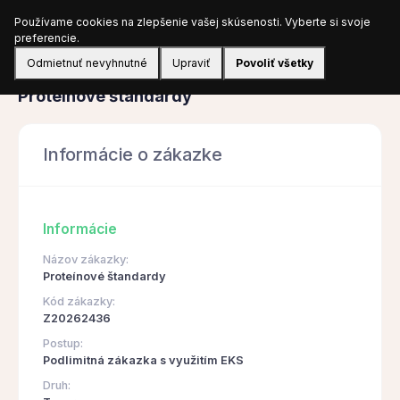
Používame cookies na zlepšenie vašej skúsenosti. Vyberte si svoje
Prihlásiť sa
preferencie.
Odmietnuť nevyhnutné
Upraviť
Povoliť všetky
Obstarávanie
Proteínové štandardy
Informácie o zákazke
Informácie
Názov zákazky:
Proteínové štandardy
Kód zákazky:
Z20262436
Postup:
Podlimitná zákazka s využitím EKS
Druh: