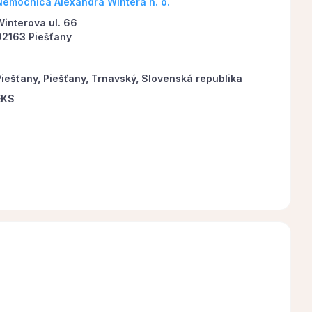
Nemocnica Alexandra Wintera n. o.
Winterova ul. 66
92163 Piešťany
Piešťany, Piešťany, Trnavský, Slovenská republika
EKS