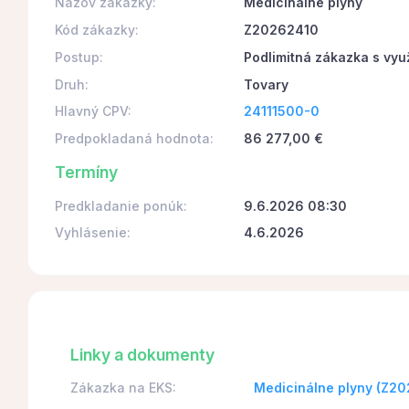
Názov zákazky:
Medicinálne plyny
Kód zákazky:
Z20262410
Postup:
Podlimitná zákazka s vyu
Druh:
Tovary
Hlavný CPV:
24111500-0
Predpokladaná hodnota:
86 277,00 €
Termíny
Predkladanie ponúk:
9.6.2026 08:30
Vyhlásenie:
4.6.2026
Linky a dokumenty
Zákazka na EKS:
Medicinálne plyny (Z2