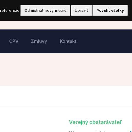
referencie.
Odmietnuť nevyhnutné
Upraviť
Povoliť všetky
CPV
Zmluvy
Kontakt
Verejný obstarávateľ