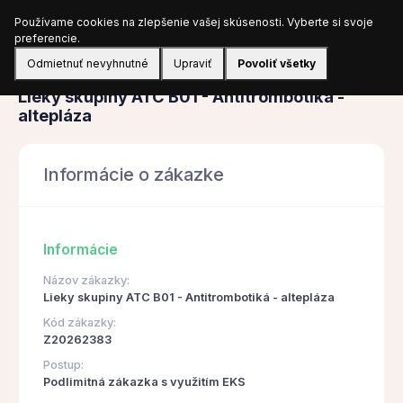
Používame cookies na zlepšenie vašej skúsenosti. Vyberte si svoje
Prihlásiť sa
preferencie.
Odmietnuť nevyhnutné
Upraviť
Povoliť všetky
Obstarávanie
Lieky skupiny ATC B01 - Antitrombotiká -
altepláza
Informácie o zákazke
Informácie
Názov zákazky:
Lieky skupiny ATC B01 - Antitrombotiká - altepláza
Kód zákazky:
Z20262383
Postup:
Podlimitná zákazka s využitím EKS