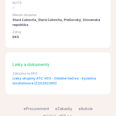
NUTS:
-
Miesto dodania:
Stará Ľubovňa, Stará Ľubovňa, Prešovský, Slovenská
republika
Zdroj:
EKS
Linky a dokumenty
Zákazka na EKS:
Lieky skupiny ATC V03 - Ostatné liečivá - kyselina
levofolínová (Z20262390)
eProcurement
eZakazky
eAukcie