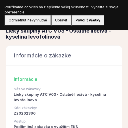
Používame cookies na zlepšenie vašej skúsenosti. Vyberte si svoje
Prihlásiť sa
preferencie.
Odmietnuť nevyhnutné
Upraviť
Povoliť všetky
Obstarávanie
Lieky skupiny ATC V03 - Ostatné liečivá -
kyselina levofolínová
Informácie o zákazke
Informácie
Názov zákazky:
Lieky skupiny ATC V03 - Ostatné liečivá - kyselina
levofolínová
Kód zákazky:
Z20262390
Postup:
Podlimitná zákazka s využitím EKS