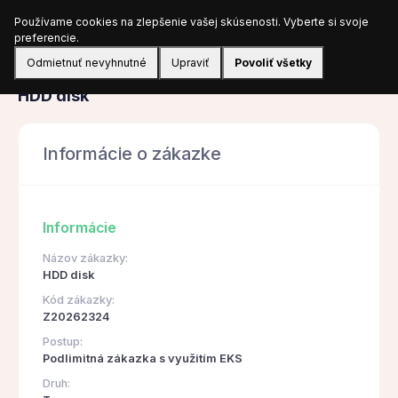
Používame cookies na zlepšenie vašej skúsenosti. Vyberte si svoje
Prihlásiť sa
preferencie.
Odmietnuť nevyhnutné
Upraviť
Povoliť všetky
Obstarávanie
HDD disk
Informácie o zákazke
Informácie
Názov zákazky:
HDD disk
Kód zákazky:
Z20262324
Postup:
Podlimitná zákazka s využitím EKS
Druh: