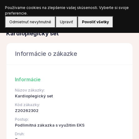
Používame cookies na zlepšenie vašej skúsenosti. Vyberte si svoje
Prihlásiť sa
preferencie.
Odmietnuť nevyhnutné
Upraviť
Povoliť všetky
Obstarávanie
Kardioplegický set
Informácie o zákazke
Informácie
Názov zákazky:
Kardioplegický set
Kód zákazky:
Z20262302
Postup:
Podlimitná zákazka s využitím EKS
Druh: