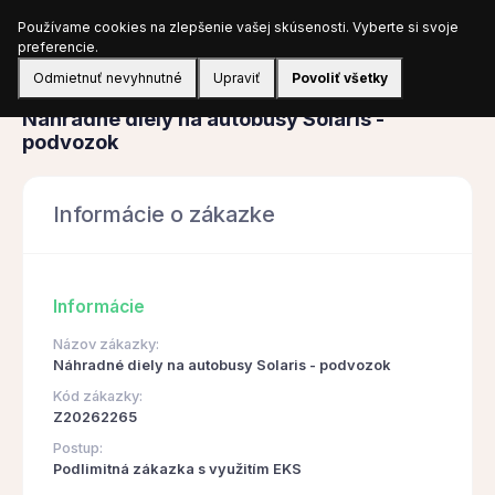
Používame cookies na zlepšenie vašej skúsenosti. Vyberte si svoje
Prihlásiť sa
preferencie.
Odmietnuť nevyhnutné
Upraviť
Povoliť všetky
Obstarávanie
Náhradné diely na autobusy Solaris -
podvozok
Informácie o zákazke
Informácie
Názov zákazky:
Náhradné diely na autobusy Solaris - podvozok
Kód zákazky:
Z20262265
Postup:
Podlimitná zákazka s využitím EKS