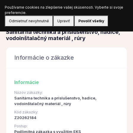
Používame cookies na zlepšenie vašej skúsenosti. Vyberte si svoje
Prihlásiť sa
preferencie.
Odmietnuť nevyhnutné
Upraviť
Povoliť všetky
Obstarávanie
Sanitárna technika a príslušenstvo, hadice,
vodoinštalačný materiál , rúry
Informácie o zákazke
Informácie
Názov zákazky:
Sanitárna technika a príslušenstvo, hadice,
vodoinštalačný materiál , rúry
Kód zákazky:
Z20262184
Postup:
Podlimitná zákazka s využitím EKS