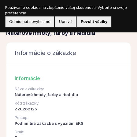
Používame cookies na zlepšenie vašej skúsenosti. Vyberte si svoje
Prihlásiť sa
preferencie.
Odmietnuť nevyhnutné
Upraviť
Povoliť všetky
Obstarávanie
Náterové hmoty, farby a riedidlá
Informácie o zákazke
Informácie
Názov zákazky:
Náterové hmoty, farby a riedidlá
Kód zákazky:
Z20262125
Postup:
Podlimitná zákazka s využitím EKS
Druh: