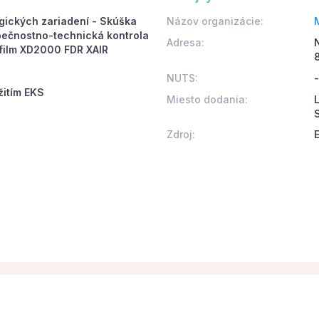
gických zariadení - Skúška
Názov organizácie:
zpečnostno-technická kontrola
Adresa:
ifilm XD2000 FDR XAIR
NUTS:
-
žitím EKS
Miesto dodania:
L
Zdroj: