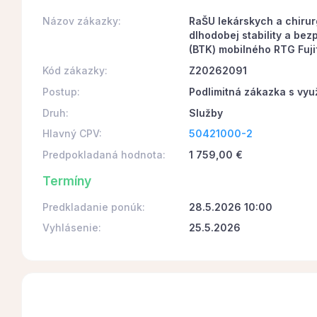
Názov zákazky:
RaŠU lekárskych a chirur
dlhodobej stability a be
(BTK) mobilného RTG Fuj
Kód zákazky:
Z20262091
Postup:
Podlimitná zákazka s vyu
Druh:
Služby
Hlavný CPV:
50421000-2
Predpokladaná hodnota:
1 759,00 €
Termíny
Predkladanie ponúk:
28.5.2026 10:00
Vyhlásenie:
25.5.2026