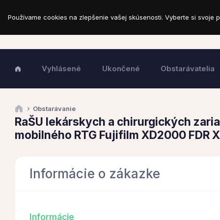
Používame cookies na zlepšenie vašej skúsenosti. Vyberte si svoje p
Vyhlásené
Ukončené
Obstarávatelia
Obstarávanie
RaŠU lekárskych a chirurgických zaria
mobilného RTG Fujifilm XD2000 FDR 
Informácie o zákazke
Informácie