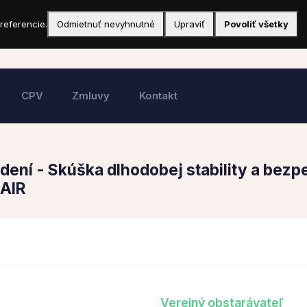
referencie.
Odmietnuť nevyhnutné
Upraviť
Povoliť všetky
CPV
Zmluvy
Kontakt
dení - Skúška dlhodobej stability a bez
XAIR
Verejný obstarávateľ