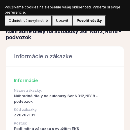
Používame cookies na zlepšenie vašej skúsenosti. Vyberte si svoje
Prihlásiť sa
preferencie.
Odmietnuť nevyhnutné
Upraviť
Povoliť všetky
Obstarávanie
Náhradné diely na autobusy Sor NB12,NB18 -
podvozok
Informácie o zákazke
Informácie
Názov zákazky:
Náhradné diely na autobusy Sor NB12,NB18 -
podvozok
Kód zákazky:
Z20262101
Postup:
Podlimitná zákazka s využitím EKS