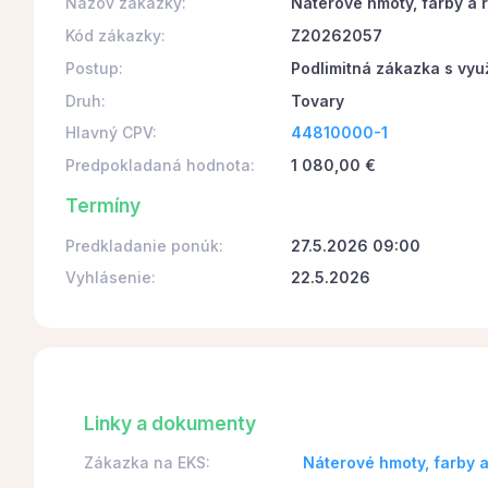
Názov zákazky:
Náterové hmoty, farby a r
Kód zákazky:
Z20262057
Postup:
Podlimitná zákazka s vyu
Druh:
Tovary
Hlavný CPV:
44810000-1
Predpokladaná hodnota:
1 080,00 €
Termíny
Predkladanie ponúk:
27.5.2026 09:00
Vyhlásenie:
22.5.2026
Linky a dokumenty
Zákazka na EKS:
Náterové hmoty, farby 