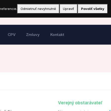
referencie.
Odmietnuť nevyhnutné
Upraviť
Povoliť všetky
CPV
Zmluvy
Kontakt
Verejný obstarávateľ