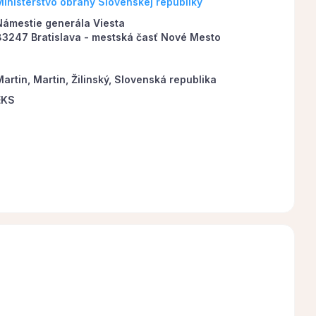
Ministerstvo obrany Slovenskej republiky
Námestie generála Viesta
83247 Bratislava - mestská časť Nové Mesto
artin, Martin, Žilinský, Slovenská republika
EKS