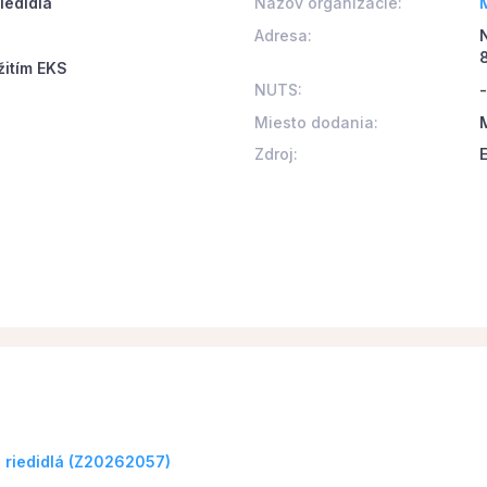
iedidlá
Názov organizácie:
Adresa:
žitím EKS
NUTS:
-
Miesto dodania:
M
Zdroj:
a riedidlá (Z20262057)