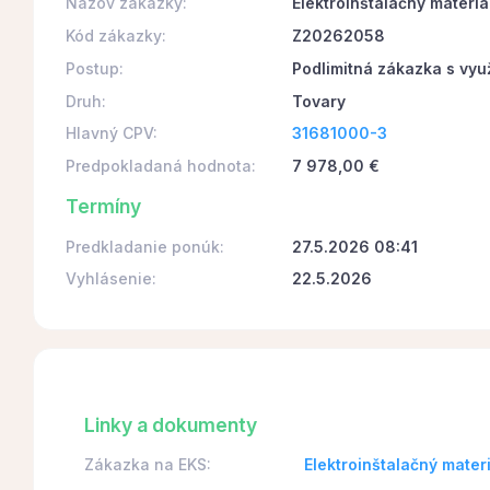
Názov zákazky:
Elektroinštalačný materiá
Kód zákazky:
Z20262058
Postup:
Podlimitná zákazka s vyu
Druh:
Tovary
Hlavný CPV:
31681000-3
Predpokladaná hodnota:
7 978,00 €
Termíny
Predkladanie ponúk:
27.5.2026 08:41
Vyhlásenie:
22.5.2026
Linky a dokumenty
Zákazka na EKS:
Elektroinštalačný mate