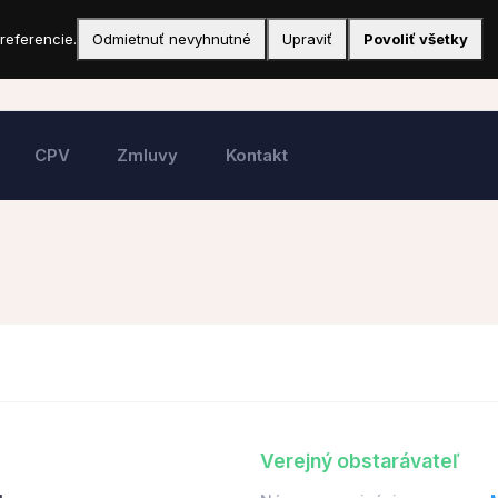
referencie.
Odmietnuť nevyhnutné
Upraviť
Povoliť všetky
CPV
Zmluvy
Kontakt
Verejný obstarávateľ