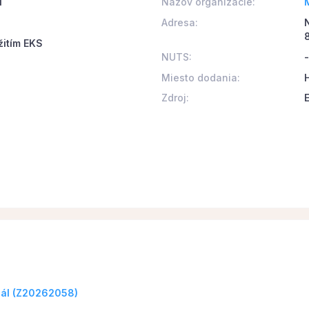
l
Názov organizácie:
Adresa:
žitím EKS
NUTS:
-
Miesto dodania:
Zdroj:
riál (Z20262058)