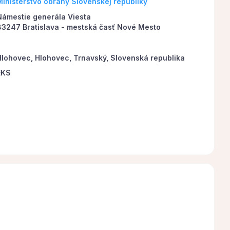
Ministerstvo obrany Slovenskej republiky
Námestie generála Viesta
83247 Bratislava - mestská časť Nové Mesto
Hlohovec, Hlohovec, Trnavský, Slovenská republika
EKS