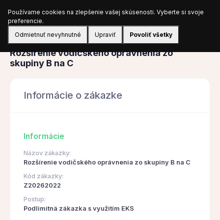
Používame cookies na zlepšenie vašej skúsenosti. Vyberte si svoje
Prihlásiť sa
preferencie.
Odmietnuť nevyhnutné
Upraviť
Povoliť všetky
Obstarávanie
Rozšírenie vodičského oprávnenia zo
skupiny B na C
Informácie o zákazke
Informácie
Názov zákazky:
Rozšírenie vodičského oprávnenia zo skupiny B na C
Kód zákazky:
Z20262022
Postup:
Podlimitná zákazka s využitím EKS