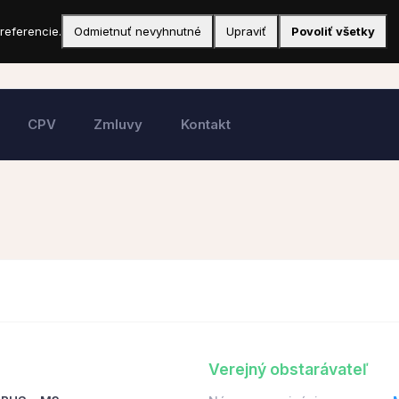
referencie.
Odmietnuť nevyhnutné
Upraviť
Povoliť všetky
CPV
Zmluvy
Kontakt
Verejný obstarávateľ