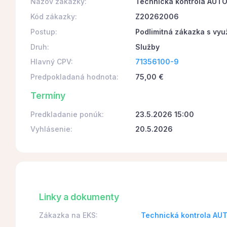
Názov zákazky:
Technická kontrola AUT
Kód zákazky:
Z20262006
Postup:
Podlimitná zákazka s vyu
Druh:
Služby
Hlavný CPV:
71356100-9
Predpokladaná hodnota:
75,00 €
Termíny
Predkladanie ponúk:
23.5.2026 15:00
Vyhlásenie:
20.5.2026
Linky a dokumenty
Zákazka na EKS:
Technická kontrola A