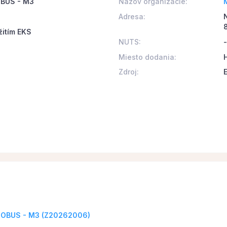
OBUS - M3
Názov organizácie:
Adresa:
žitím EKS
NUTS:
-
Miesto dodania:
Zdroj:
UTOBUS - M3 (Z20262006)