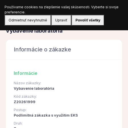
Používame cookies na zlepšenie vašej skúsenosti. Vyberte si svoje
Prihlásiť sa
preferencie.
Odmietnuť nevyhnutné
Upraviť
Povoliť všetky
Obstarávanie
Vybavenie laboratória
Informácie o zákazke
Informácie
Názov zákazky:
Vybavenie laboratória
Kód zákazky:
Z20261999
Postup:
Podlimitná zákazka s využitím EKS
Druh: