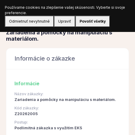
Používame cookies na zlepšenie vašej skúsenosti. Vyberte si svoje
Prihlásiť sa
preferencie.
Odmietnuť nevyhnutné
Upraviť
Povoliť všetky
Obstarávanie
Zariadenia a pomôcky na manipuláciu s
materiálom.
Informácie o zákazke
Informácie
Názov zákazky:
Zariadenia a pomôcky na manipuláciu s materiálom.
Kód zákazky:
Z20262005
Postup:
Podlimitná zákazka s využitím EKS