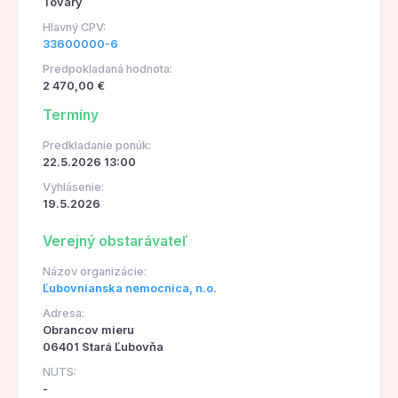
Tovary
Hlavný CPV:
33600000-6
Predpokladaná hodnota:
2 470,00 €
Termíny
Predkladanie ponúk:
22.5.2026 13:00
Vyhlásenie:
19.5.2026
Verejný obstarávateľ
Názov organizácie:
Ľubovnianska nemocnica, n.o.
Adresa:
Obrancov mieru
06401 Stará Ľubovňa
NUTS:
-