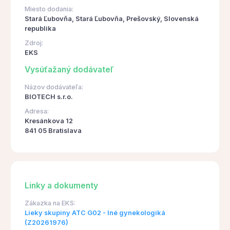
Miesto dodania:
Stará Ľubovňa, Stará Ľubovňa, Prešovský, Slovenská
republika
Zdroj:
EKS
Vysúťažaný dodávateľ
Názov dodávateľa:
BIOTECH s.r.o.
Adresa:
Kresánkova 12
841 05 Bratislava
Linky a dokumenty
Zákazka na EKS:
Lieky skupiny ATC G02 - Iné gynekologiká
(Z20261976)