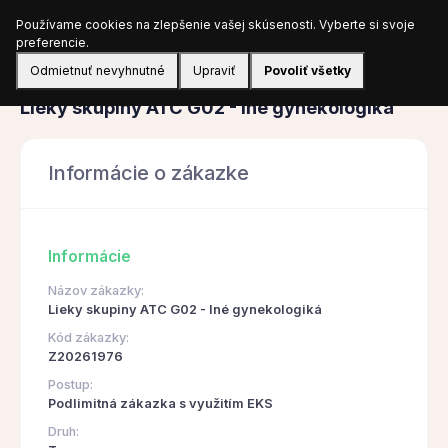
Používame cookies na zlepšenie vašej skúsenosti. Vyberte si svoje
Prihlásiť sa
preferencie.
Odmietnuť nevyhnutné
Upraviť
Povoliť všetky
Obstarávanie
Lieky skupiny ATC G02 - Iné gynekologiká
Informácie o zákazke
Informácie
Názov zákazky:
Lieky skupiny ATC G02 - Iné gynekologiká
Kód zákazky:
Z20261976
Postup:
Podlimitná zákazka s využitím EKS
Druh: