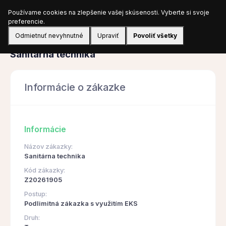
Používame cookies na zlepšenie vašej skúsenosti. Vyberte si svoje
Prihlásiť sa
preferencie.
Odmietnuť nevyhnutné
Upraviť
Povoliť všetky
Obstarávanie
Sanitárna technika
Informácie o zákazke
Informácie
Názov zákazky:
Sanitárna technika
Kód zákazky:
Z20261905
Postup:
Podlimitná zákazka s využitím EKS
Druh: